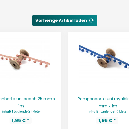
Vorherige Artikel laden
nborte uni peach 25 mm x
Pomponborte uni royalbl
1m
mm x 1m
Inhalt
1 Laufende(r) Meter
Inhalt
1 Laufende(r) Meter
1,95 € *
1,95 € *