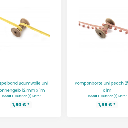
spelband Baumwolle uni
Pomponborte uni peach 
onnengelb 12 mm x 1m
x 1m
Inhalt
1 Laufende(r) Meter
Inhalt
1 Laufende(r) Meter
1,50 € *
1,95 € *