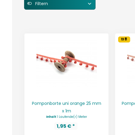
Filtern
13
Pomponborte uni orange 25 mm
Pompo
x 1m
Inhalt
1 Laufende(r) Meter
1,95 € *