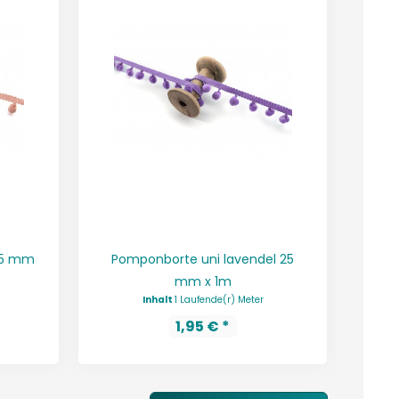
25 mm
Pomponborte uni lavendel 25
Po
mm x 1m
Inhalt
1 Laufende(r) Meter
1,95 € *