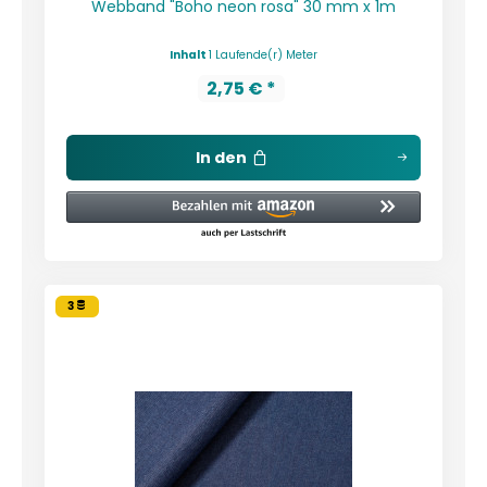
Webband "Boho neon rosa" 30 mm x 1m
Inhalt
1 Laufende(r) Meter
2,75 € *
In den
3