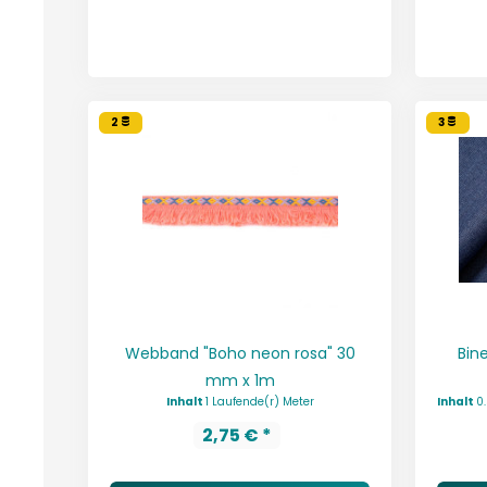
2
3
Webband "Boho neon rosa" 30
Bin
mm x 1m
Inhalt
1 Laufende(r) Meter
Inhalt
0
2,75 € *