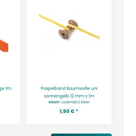
ge 1m
Paspelband Baumwolle uni
Gurt
sonnengelb 12 mm x 1m
Inhalt
1 Laufende(r) Meter
1,50 € *