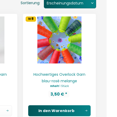
Sortierung:
10
Garn
Hochwertiges Overlock Garn
blau-rosé melange
Inhalt
1 Stück
3,50 € *
In den
Warenkorb