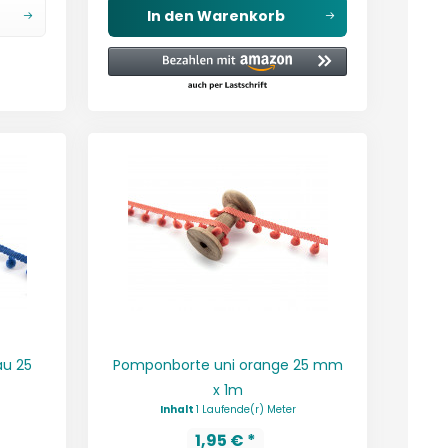
In den
Warenkorb
au 25
Pomponborte uni orange 25 mm
x 1m
Inhalt
1 Laufende(r) Meter
1,95 € *