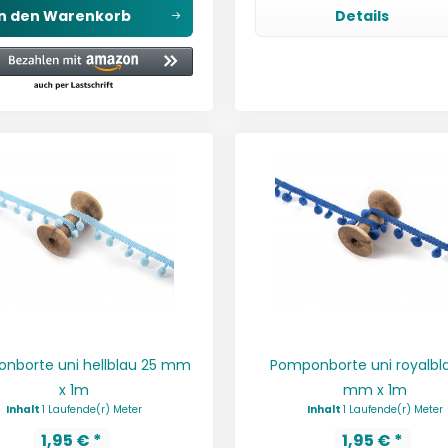
In den
Warenkorb
Details
nborte uni hellblau 25 mm
Pomponborte uni royalbl
x 1m
mm x 1m
Inhalt
1 Laufende(r) Meter
Inhalt
1 Laufende(r) Meter
1,95 € *
1,95 € *