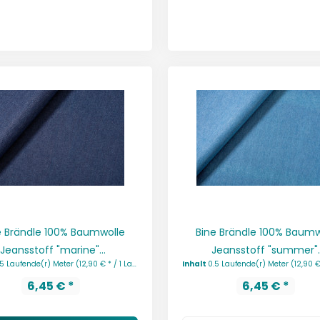
e Brändle 100% Baumwolle
Bine Brändle 100% Baumw
Jeansstoff "marine"...
Jeansstoff "summer"..
.5 Laufende(r) Meter
(12,90 € * / 1 Laufende(r) Meter)
Inhalt
0.5 Laufende(r) Meter
(12,90 € * / 1 La
6,45 € *
6,45 € *