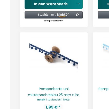
In den
Warenkorb
Pomponborte uni
Pompo
mitternachtsblau 25 mm x 1m
Inhalt
1 Laufende(r) Meter
1,95 € *