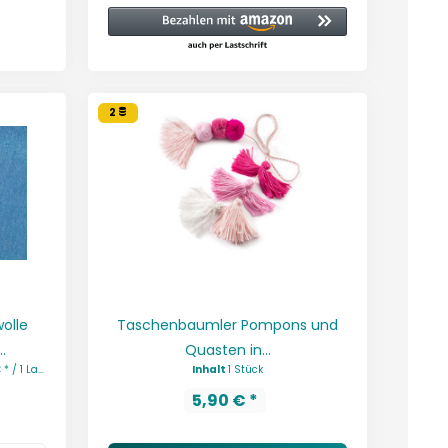
2
olle
Taschenbaumler Pompons und
.
Quasten in...
ufende(r) Meter)
Inhalt
1 Stück
5,90 € *