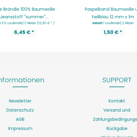
e Brändle 100% Baumwolle
Paspelband Baumwolle u
Jeansstoff "summer"...
hellblau 12 mm x 1m
t
0.5 Laufende(r) Meter
(12,90 € * / 1 Laufende(r) Meter)
Inhalt
1 Laufende(r) Meter
6,45 € *
1,50 € *
nformationen
SUPPORT
Newsletter
Kontakt
Datenschutz
Versand und
AGB
Zahlungsbedingung
Impressum
Rückgabe