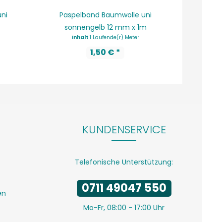
ni
Paspelband Baumwolle uni
sonnengelb 12 mm x 1m
mitter
Inhalt
1 Laufende(r) Meter
In
1,50 € *
KUNDENSERVICE
Telefonische Unterstützung:
0711 49047 550
en
Mo-Fr, 08:00 - 17:00 Uhr