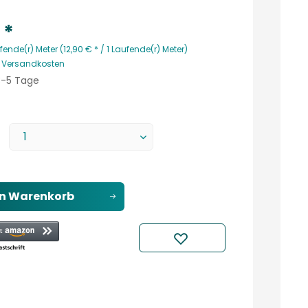
 *
fende(r) Meter (12,90 € * / 1 Laufende(r) Meter)
. Versandkosten
 3-5 Tage
en
Warenkorb