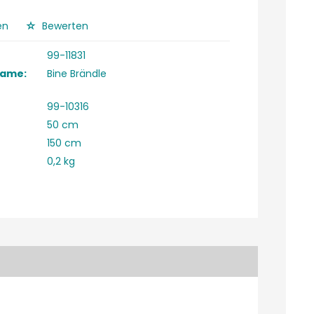
en
Bewerten
99-11831
Name:
Bine Brändle
99-10316
50 cm
150 cm
0,2 kg