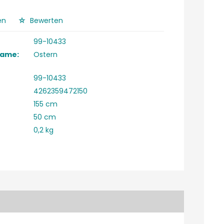
en
Bewerten
99-10433
Name:
Ostern
99-10433
4262359472150
155 cm
50 cm
0,2 kg