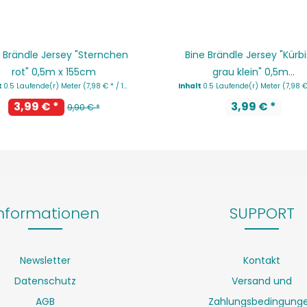
 Brändle Jersey "Sternchen
Bine Brändle Jersey "Kürb
rot" 0,5m x 155cm
grau klein" 0,5m...
t
0.5 Laufende(r) Meter
(7,98 € * / 1 Laufende(r) Meter)
Inhalt
0.5 Laufende(r) Meter
(7,98 € * / 1 Laufe
3,99 € *
3,99 € *
9,90 € *
nformationen
SUPPORT
Newsletter
Kontakt
Datenschutz
Versand und
AGB
Zahlungsbedingung