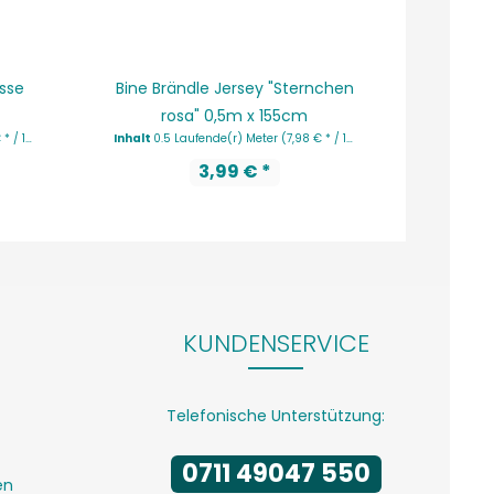
isse
Bine Brändle Jersey "Sternchen
Bine B
rosa" 0,5m x 155cm
nde(r) Meter)
Inhalt
0.5 Laufende(r) Meter
(7,98 € * / 1 Laufende(r) Meter)
Inhalt
0.5
3,99 € *
KUNDENSERVICE
Telefonische Unterstützung:
0711 49047 550
en