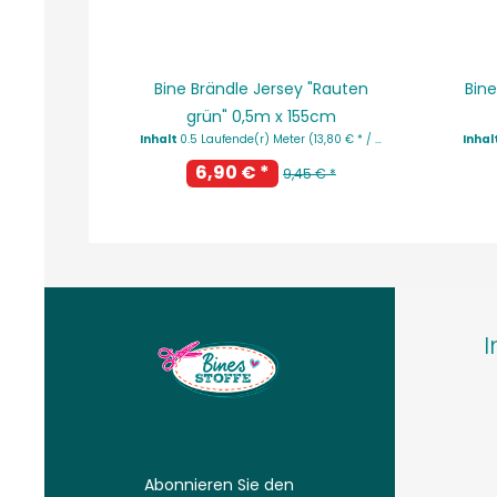
Bine Brändle Jersey "Rauten
Bine
grün" 0,5m x 155cm
Inhalt
0.5 Laufende(r) Meter
(13,80 € * / 1 Laufende(r) Meter)
Inhal
6,90 € *
9,45 € *
I
Abonnieren Sie den