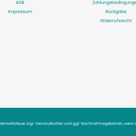
AGB
Zahlungsbedingung
Impressum
Rückgabe
Widerrufsrecht
. Mehrwertsteuer zzgl.
Versandkosten
und ggf. Nachnahmegebühren, wenn n