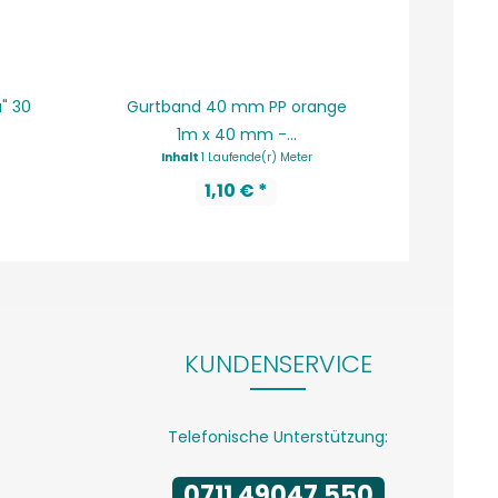
" 30
Gurtband 40 mm PP orange
Gurtba
1m x 40 mm -...
Inhalt
1 Laufende(r) Meter
In
1,10 € *
KUNDENSERVICE
Telefonische Unterstützung:
0711 49047 550