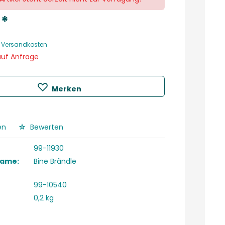
 *
. Versandkosten
auf Anfrage
Merken
en
Bewerten
99-11930
Name:
Bine Brändle
99-10540
0,2 kg