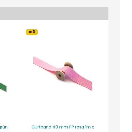
19
6
grün
Gurtband 40 mm PP rosa 1m x
Gurtb