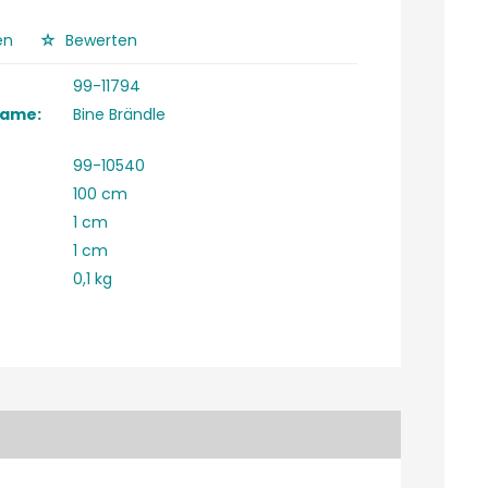
en
Bewerten
99-11794
Name:
Bine Brändle
99-10540
100 cm
1 cm
1 cm
0,1 kg