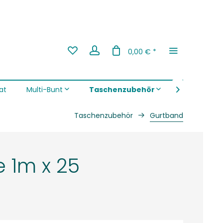
0,00 € *
Taschenzubehör
at
Multi-Bunt
Softshell

Taschenzubehör
Gurtband
Canvas
Bio-Musselin
Bommel und Borten
 1m x 25
Webbänder & Co