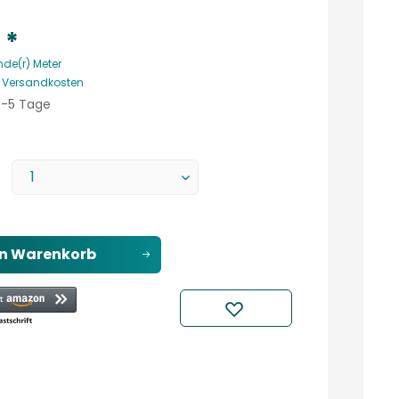
 *
nde(r) Meter
. Versandkosten
 3-5 Tage
en
Warenkorb