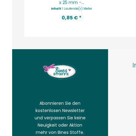
x 25 mm -...
Inhalt
1 Laufende(r) Meter
0,85 € *
I
Abonnieren Sie den
kostenlosen Newsletter
und verpassen Sie keine
Neuigkeit oder Aktion
mehr von Bines Stoffe.