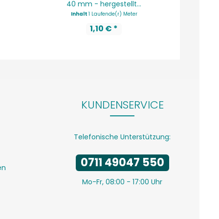
40 mm - hergestellt...
Inhalt
1 Laufende(r) Meter
In
1,10 € *
KUNDENSERVICE
Telefonische Unterstützung:
0711 49047 550
en
Mo-Fr, 08:00 - 17:00 Uhr