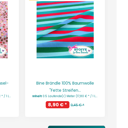
usel-
Bine Brändle 100% Baumwolle
Bi
"Fette Streifen...
ufende(r) Meter)
Inhalt
0.5 Laufende(r) Meter
(17,80 € * / 1 Laufende(r) Meter)
Inhal
8,90 € *
9,45 € *