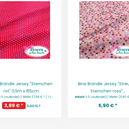
 Brändle Jersey "Sternchen
Bine Brändle Jersey "Stre
rot" 0,5m x 155cm
Sternchen rosa"...
0.5 Laufende(r) Meter
(7,98 € * / 1 Laufende(r) Meter)
Inhalt
0.5 Laufende(r) Meter
(11,80 € * / 1 La
3,99 € *
5,90 € *
9,90 € *