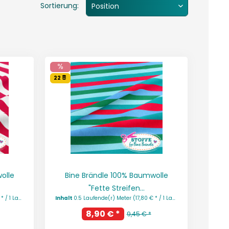
Sortierung:
22
olle
Bine Brändle 100% Baumwolle
"Fette Streifen...
ufende(r) Meter)
Inhalt
0.5 Laufende(r) Meter
(17,80 € * / 1 Laufende(r) Meter)
8,90 € *
9,45 € *