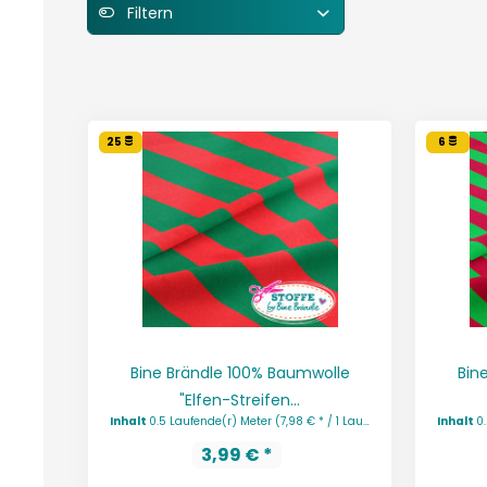
Filtern
25
6
Bine Brändle 100% Baumwolle
Bin
"Elfen-Streifen...
Inhalt
0.5 Laufende(r) Meter
(7,98 € * / 1 Laufende(r) Meter)
Inhalt
0
3,99 € *