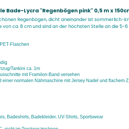
le Bade-Lycra "Regenbögen pink" 0,5 m x 150c
hönen Regenbögen, dicht aneinander ist sommerlich-kn
 von ca. 8 cm und sind an der höchsten Stelle an die 5-
n PET-Flaschen
ndig
nzug/Tankini ca. 1m
sschnitte mit Framilon-Band versehen
nd einer normalen Nähmaschine mit Jersey Nadel und flachem Z
is, Badeshirts, Badekleider, UV-Shirts, Sportswear
, nicht im Trockner trocknen