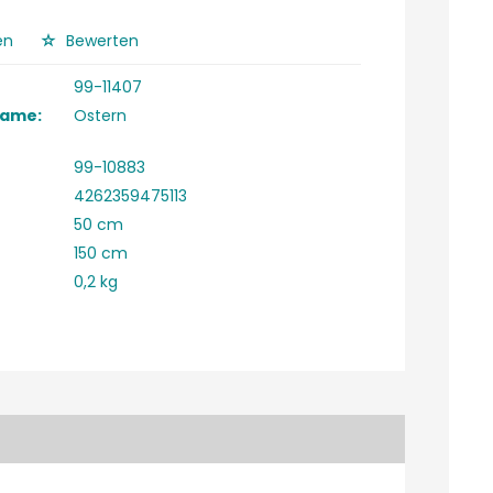
en
Bewerten
99-11407
Name:
Ostern
99-10883
4262359475113
50 cm
150 cm
0,2 kg