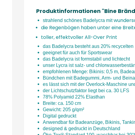
Produktinformationen "Bine Bränd
wundersc
strahlend schönes Badelycra mit
die Regenbögen haben unter eine Breite
toller, effektvoller All-Over Print
das Badelycra besteht aus 20% recycelte
geeignet für auch für Sportswear
das Badelycra ist formstabil und lichtecht
unser Lycra ist salz- und chlorwasserbestä
empfohlenen Menge: Bikinis: 0,5 m, Badea
Bündchen mit Badegummi, Arm- und Beinau
es lässt sich mit der Overlock-Maschine u
der Lichtschutzfaktor liegt bei ca. 30 LFS
78% Polyamid 22% Elasthan
Breite: ca. 150 cm
Gewicht: 205 g/qm²
Digital gedruckt
Anwendbar für Badeanzüge, Bikinis, Tankin
designed & gedruckt in Deutschland
Öko-Tex® Standard 100, waschbar bei 30°C