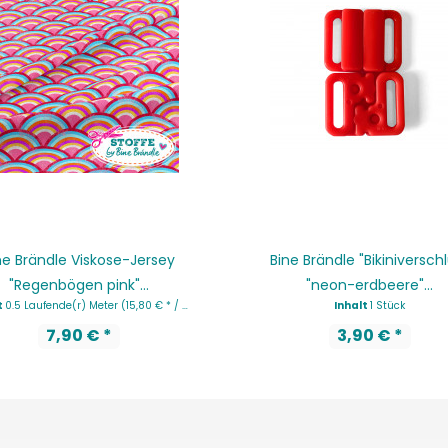
ne Brändle Viskose-Jersey
Bine Brändle "Bikiniversch
"Regenbögen pink"...
"neon-erdbeere"...
t
0.5 Laufende(r) Meter
(15,80 € * / 1 Laufende(r) Meter)
Inhalt
1 Stück
7,90 € *
3,90 € *