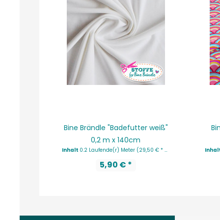
Bine Brändle "Badefutter weiß"
Bi
0,2 m x 140cm
Inhalt
0.2 Laufende(r) Meter
(29,50 € * / 1 Laufende(r) Meter)
Inhal
5,90 € *