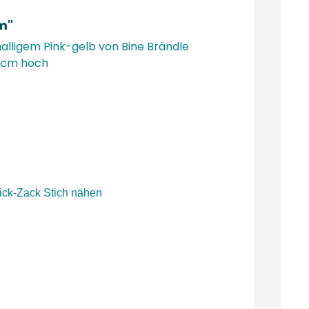
m"
alligem Pink-gelb
von Bine Brändle
6 cm hoch
ick-Zack Stich nähen