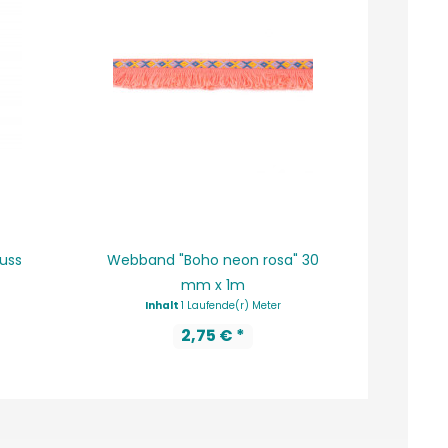
luss
Webband "Boho neon rosa" 30
Bine B
mm x 1m
ku
Inhalt
1 Laufende(r) Meter
2,75 € *