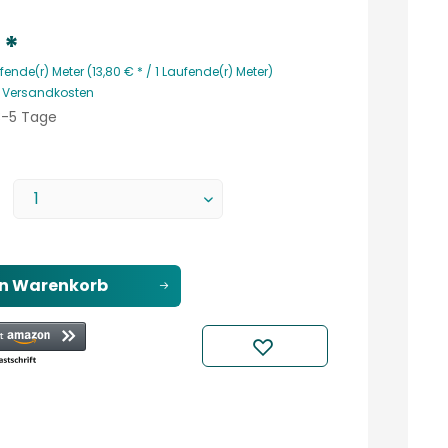
 *
fende(r) Meter (13,80 € * / 1 Laufende(r) Meter)
. Versandkosten
 3-5 Tage
en
Warenkorb