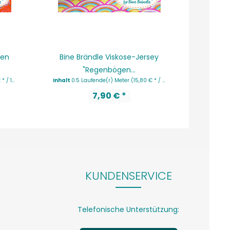
ten
Bine Brändle Viskose-Jersey
Bine 
"Regenbögen...
Kar
nde(r) Meter)
Inhalt
0.5 Laufende(r) Meter
(15,80 € * / 1 Laufende(r) Meter)
Inhalt
0.5
7,90 € *
KUNDENSERVICE
Telefonische Unterstützung: