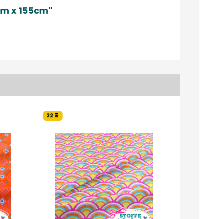
5m x 155cm"
22
11