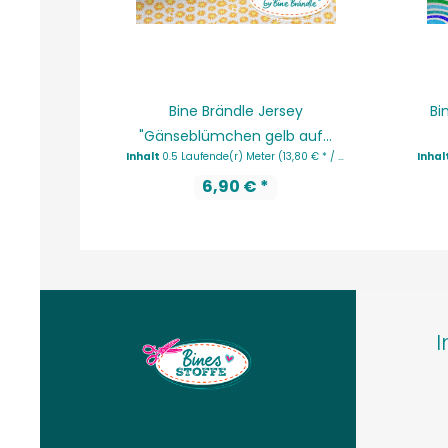
Bine Brändle Jersey
Bi
"Gänseblümchen gelb auf...
Inhalt
0.5 Laufende(r) Meter
(13,80 € * / 1 Laufende(r) Meter)
Inhal
6,90 € *
I