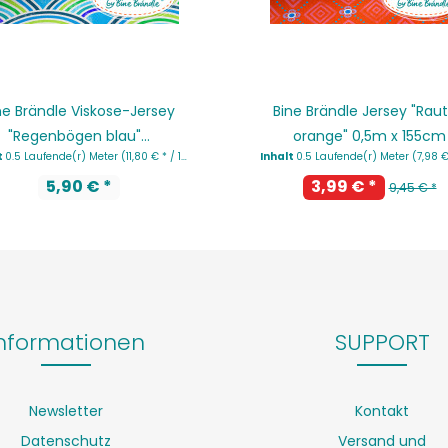
ne Brändle Viskose-Jersey
Bine Brändle Jersey "Rau
"Regenbögen blau"...
orange" 0,5m x 155cm
t
0.5 Laufende(r) Meter
(11,80 € * / 1 Laufende(r) Meter)
Inhalt
0.5 Laufende(r) Meter
(7,98 € * / 1 Laufe
5,90 € *
3,99 € *
9,45 € *
nformationen
SUPPORT
Newsletter
Kontakt
Datenschutz
Versand und