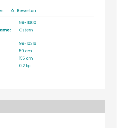
en
Bewerten
99-11300
Name:
Ostern
99-10316
50 cm
155 cm
0,2 kg