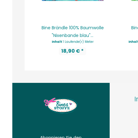
Bine Brändle 100% Baumwolle
Bin
"Nixenbande blau"...
Inhalt
1 Laufende(r) Meter
Inhal
18,90 € *
I
Abonnieren Sie den