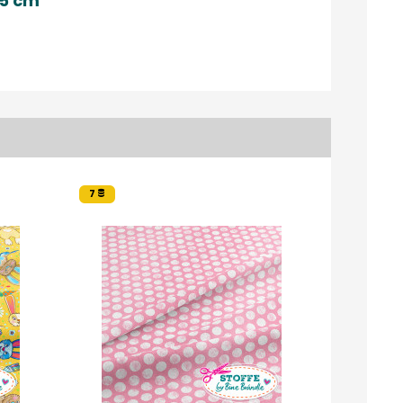
55 cm"
7
1