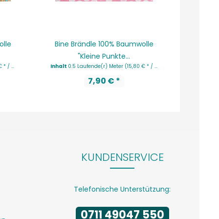
olle
Bine Brändle 100% Baumwolle
Bine B
"Kleine Punkte...
"R
nde(r) Meter)
Inhalt
0.5 Laufende(r) Meter
(15,80 € * / 1 Laufende(r) Meter)
Inhalt
0.5
7,90 € *
KUNDENSERVICE
Telefonische Unterstützung:
0711 49047 550