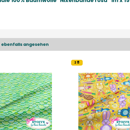
ändle 100% Baumwolle "Nixenbande rosa" 1m x 1
 ebenfalls angesehen
2