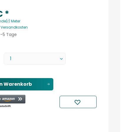
€ *
nde(r) Meter
. Versandkosten
 3-5 Tage
en
Warenkorb