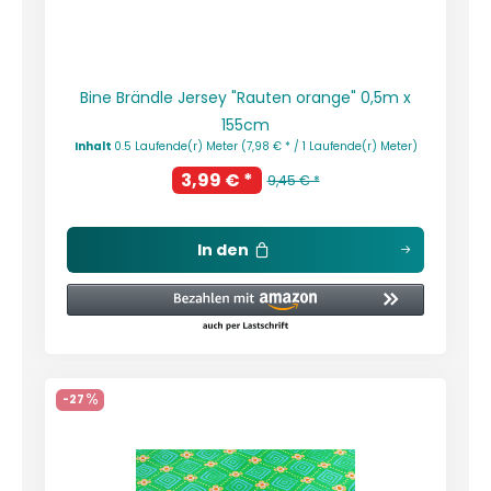
Bine Brändle Jersey "Rauten orange" 0,5m x
155cm
Inhalt
0.5 Laufende(r) Meter
(7,98 € * / 1 Laufende(r) Meter)
3,99 € *
9,45 € *
In den
-27