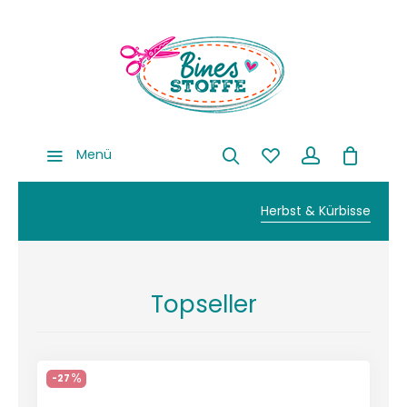
Menü
Herbst & Kürbisse
Topseller
-27