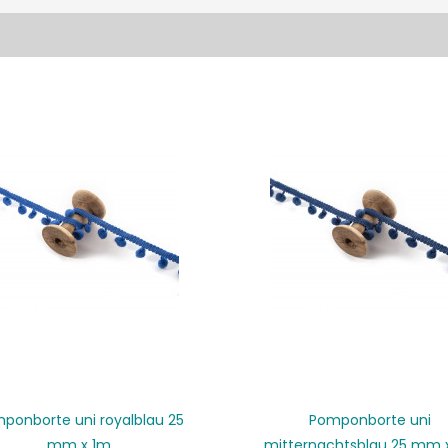
ponborte uni royalblau 25
Pomponborte uni
mm x 1m
mitternachtsblau 25 mm 