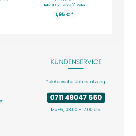
Inhalt
1 Laufende(r) Meter
In
1,95 € *
KUNDENSERVICE
Telefonische Unterstützung:
0711 49047 550
en
Mo-Fr, 08:00 - 17:00 Uhr