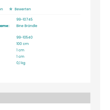
en
Bewerten
99-10745
Name:
Bine Brändle
99-10540
100 cm
1 cm
1 cm
0,1 kg