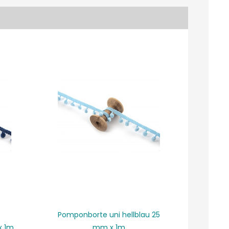
Pomponborte uni hellblau 25
Pompo
x 1m
mm x 1m