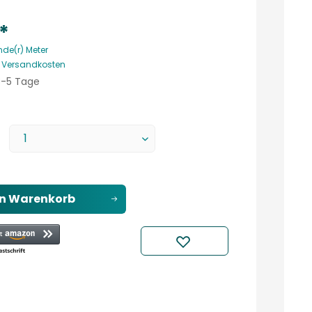
 *
nde(r) Meter
. Versandkosten
 3-5 Tage
en
Warenkorb